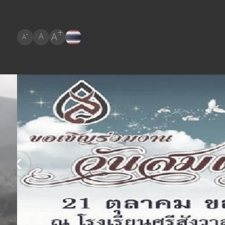
+
A
-
A
A