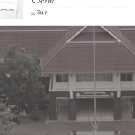
โทรศัพท์
อีเมล