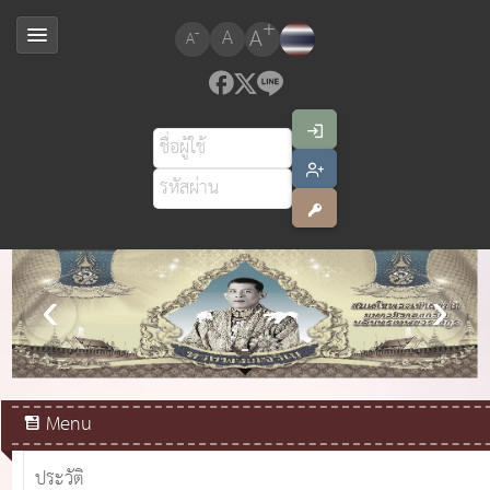
+
A
-
A
A
สมเด็จพระเจ้าอยู่หัวมหาวชิราลงกรณ บดินทรเทพยวรางกูร
Menu
ประวัติ