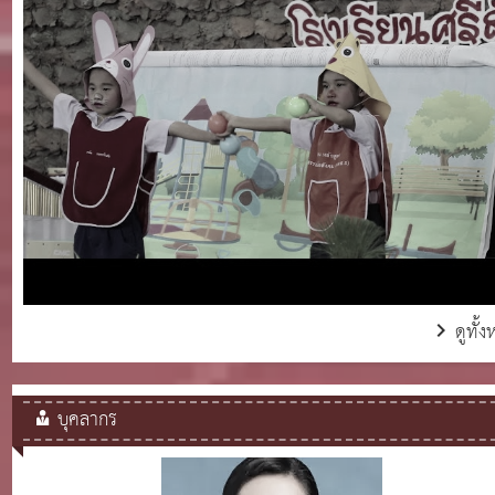
ดูทั้
บุคลากร