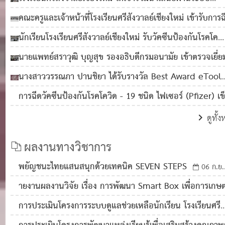
Online
27 ต.ค. 2564
0
1,527
คณะครูและเจ้าหน้าที่โรงเรียนศรีสังวาลย์เชียงใหม่ เข้ารับการฉ
วัคซีน เข็ม 3 Booster dose : Astrazeneca
03 พ.ย. 25
นักเรียนโรงเรียนศรีสังวาลย์เชียงใหม่ รับวัคซีนป้องกันโรคโค
0
1,758
วิด-19 ชนิดไฟเซอร์ (Pfizer) เข็มที่ 2
03 พ.ย. 2564
0
นายแพทย์สราวุฒิ บุญสุข รองอธิบดีกรมอนามัย เข้าตรวจเยี่ย
1,356
เสริมพลัง การดำเนินงานตาม Sandbox Safety Zone in
นางสาววรรณภา ปานชิยา ได้รับรางวัล Best Award eTool
School
22 ต.ค. 2564
0
1,680
(Excel) การแข่งขัน Global IT Challenge 2021 (for You
การฉีดวัคซีนป้องกันโรคโควิด - 19 ชนิด ไฟเซอร์ (Pfizer) เข็
with Disabilities) Final Round
22 ต.ค. 2564
0
1 ให้กับนักเรียน
13 ต.ค. 2564
0
1,104
ดูทั้
1,604
ผลงานทางวิชาการ
พยัญชนะไทยแสนสนุกด้วยเทคนิค SEVEN STEPS
06 ก.ย.
2566
0
819
ายงานผลงานวิจัย เรื่อง การพัฒนา Smart Box เพื่อการเกษ
สำหรับคนพิการและชุมชน
04 ก.พ. 2564
0
1,253
การประเมินโครงการระบบดูแลช่วยเหลือนักเรียน โรงเรียนศรี
สังวาลย์เชียงใหม่
19 ต.ค. 2565
0
1,465