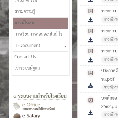
วีดีโอกิจกรรม
รายการป
สาระความรู้
ดาวน์โห
ดาวน์โหลด
รายการป
การเรียนการสอนออนไลน์ โรงเรียนศรีสังวาลย์เชียงใหม่ (SWCMOT)
ดาวน์โห
E-Document
รายการป
Contact Us
ดาวน์โห
เข้าระบบผู้ดูแล
ประกาศรั
รถ.pdf
ดาวน์โห
บทคัดย่อ 
2562.pd
ดาวน์โห