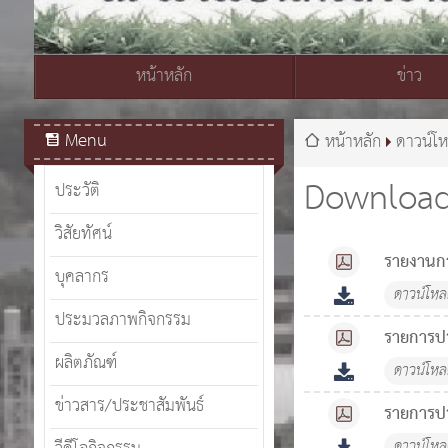
หน้าหลัก
ข่าว
สมเด็จพระเจ้าอยู่หัวมหาวชิราลงกรณ บดินทรเทพยวรางกูร
Menu
หน้าหลัก
ดาวน์โ
Downloa
ประวัติ
วิสัยทัศน์
รายงานก
บุคลากร
ดาวน์โห
ประมวลภาพกิจกรรม
รายการป
ผลิตภัณฑ์
ดาวน์โห
ข่าวสาร/ประชาสัมพันธ์
รายการป
ดาวน์โห