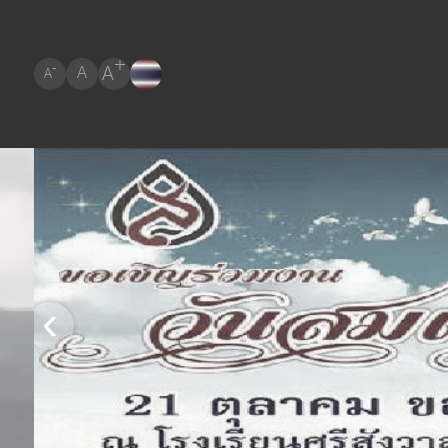
+
A
-
A
A