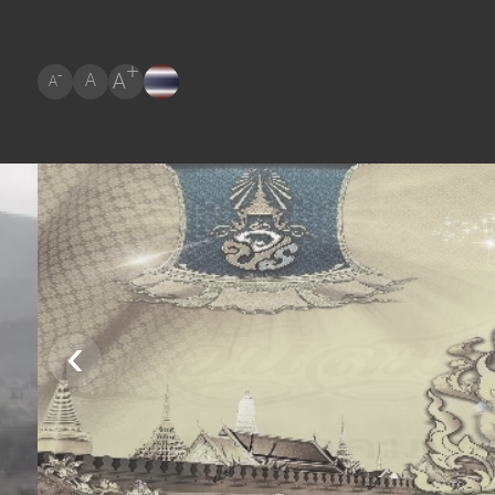
+
A
-
A
A