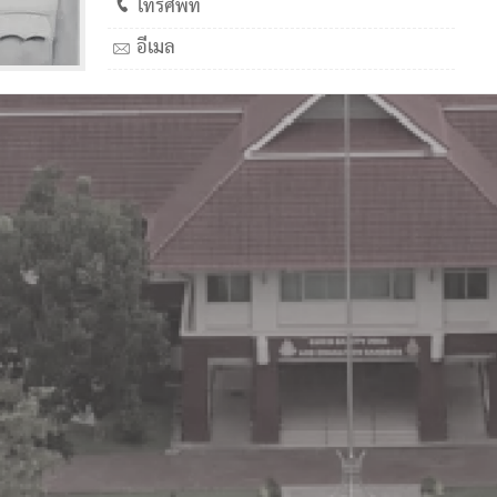
โทรศัพท์
อีเมล