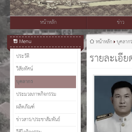
หน้าหลัก
ข่าว
สมเด็จพระเจ้าอยู่หัวมหาวชิราลงกรณ บดินทรเทพยวรางกูร
Menu
หน้าหลัก
บุคลาก
รายละเอีย
ประวัติ
วิสัยทัศน์
บุคลากร
ประมวลภาพกิจกรรม
ผลิตภัณฑ์
ข่าวสาร/ประชาสัมพันธ์