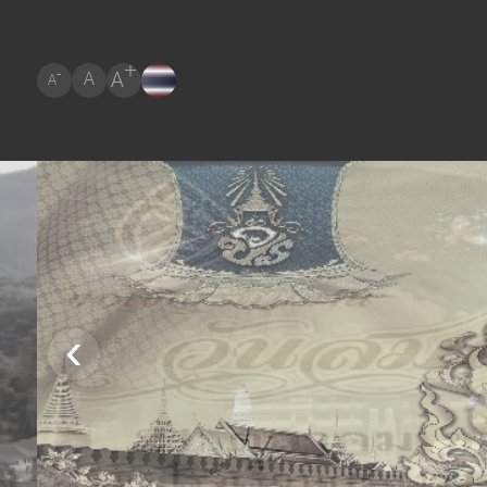
+
A
-
A
A