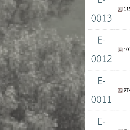
E-
11
0013
E-
10
0012
E-
9T
0011
E-