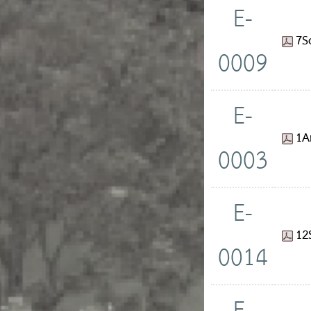
E-
7S
0009
E-
1A
0003
E-
12
0014