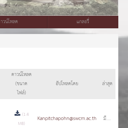
ดาวน์โหลด
แกลอรี่
ดาวน์โหลด
(ขนาด
อัปโหลดโดย
ล่าสุด
ไฟล์)
(1.4
Kanpitchapohn@swcm.ac.th
มี.ค.
MB)
2568