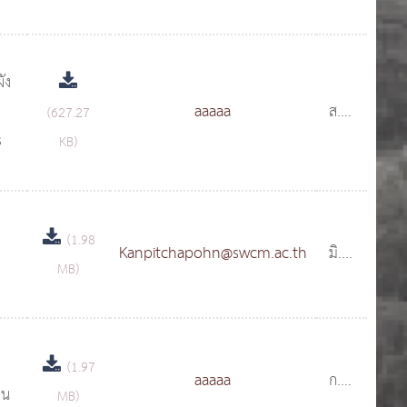
ัง
aaaaa
ส.ค.
(627.27
s
2567
KB)
(1.98
Kanpitchapohn@swcm.ac.th
มิ.ย.
MB)
2566
(1.97
aaaaa
ก.พ.
าน
MB)