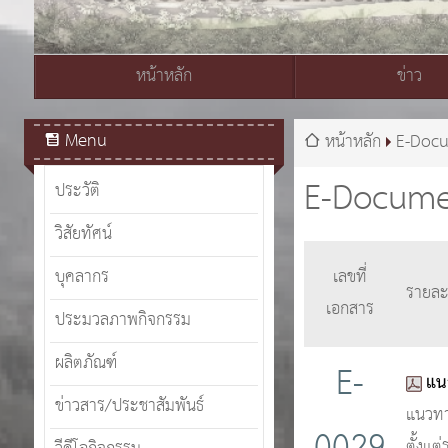
หน้าหลัก
ข่าว
สมเด็จพระเจ้าอยู่หัวมหาวชิราลงกรณ บดินทรเทพยวรางกูร
Menu
หน้าหลัก
E-Doc
E-Docum
ประวัติ
วิสัยทัศน์
บุคลากร
เลขที่
รายละ
เอกสาร
ประมวลภาพกิจกรรม
ผลิตภัณฑ์
E-
แน
ข่าวสาร/ประชาสัมพันธ์
แนวทา
ตั้งแ