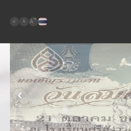
+
A
-
A
A