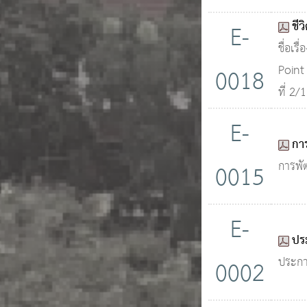
ชีว
E-
ชื่อเ
Point 
0018
ที่ 2/
E-
กา
การพั
0015
E-
ปร
ประกา
0002