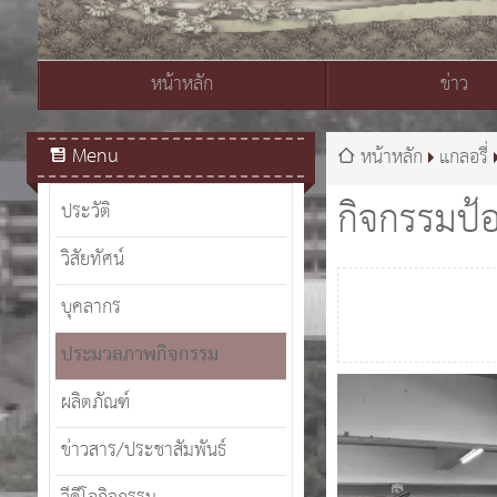
หน้าหลัก
ข่าว
สมเด็จพระเจ้าอยู่หัวมหาวชิราลงกรณ บดินทรเทพยวรางกูร
Menu
หน้าหลัก
แกลอรี่
กิจกรรมป้
ประวัติ
วิสัยทัศน์
บุคลากร
ประมวลภาพกิจกรรม
ผลิตภัณฑ์
ข่าวสาร/ประชาสัมพันธ์