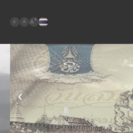
+
A
-
A
A