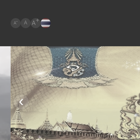
+
A
-
A
A