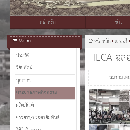
หน้าหลัก
ข่าว
สมเด็จพระเจ้าอยู่หัวมหาวชิราลงกรณ บดินทรเทพยวรางกูร
Menu
หน้าหลัก
แกลอรี่
TIECA ฉลอ
ประวัติ
วิสัยทัศน์
สมาคมไทยแ
บุคลากร
ประมวลภาพกิจกรรม
ผลิตภัณฑ์
ข่าวสาร/ประชาสัมพันธ์