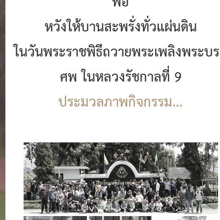
พ่อ
หวังให้บานสะพรั่งทั่วแผ่นดิน
ในวันพระราชพิธีถวายพระเพลิงพระบ
ศพ ในหลวงรัชกาลที่ 9
ประมวลภาพกิจกรรม...