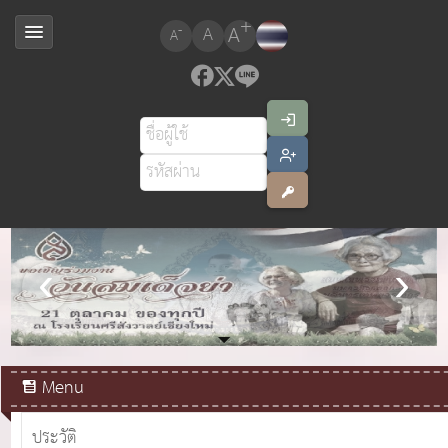
+
A
-
A
A
สมเด็จพระเจ้าอยู่หัวมหาวชิราลงกรณ บดินทรเทพยวรางกูร
Menu
ประวัติ