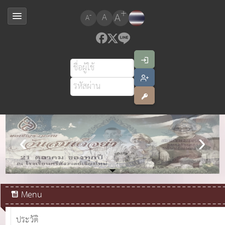
+
A
-
A
A
สมเด็จพระเจ้าอยู่หัวมหาวชิราลงกรณ บดินทรเทพยวรางกูร
Menu
ประวัติ