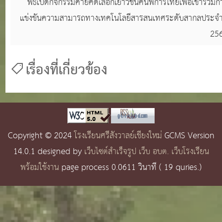
พิธีเปิดกิจกรรมค่ายคัดเลือกเยาวชนคนพิการไทยเพื่อเข้าร่วมก
แข่งขันความสามารถทางเทคโนโลยีสารสนเทศระดับสากลประจำ
25
เรื่องที่เกี่ยวข้อง
Copyright © 2024
โรงเรียนศรีสังวาลย์เชียงใหม่
GCMS Version
14.0.1 designed by
เว็บไซต์สำเร็จรูป เว็บ อบต. เว็บโรงเรียน
พร้อมใช้งาน
page process
0.0611
วินาที (
19
quries.)