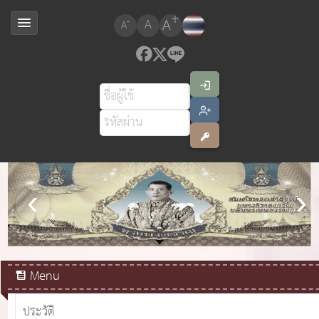
+
A
-
A
A
สมเด็จพระเจ้าอยู่หัวมหาวชิราลงกรณ บดินทรเทพยวรางกูร
Menu
ประวัติ