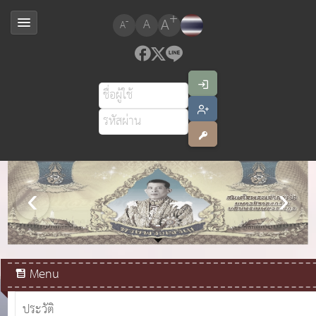
+
A
-
A
A
สมเด็จพระเจ้าอยู่หัวมหาวชิราลงกรณ บดินทรเทพยวรางกูร
Menu
ประวัติ