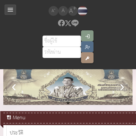
+
A
-
A
A
สมเด็จพระเจ้าอยู่หัวมหาวชิราลงกรณ บดินทรเทพยวรางกูร
Menu
ประวัติ