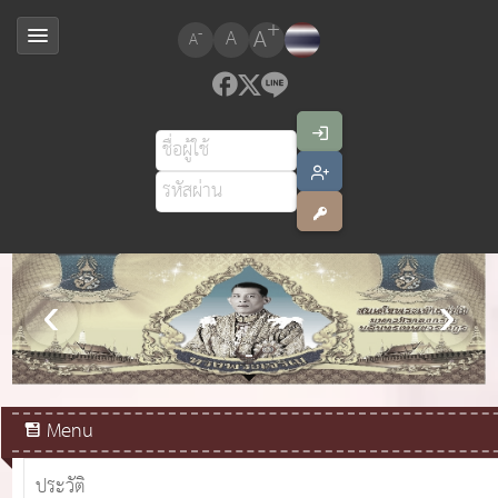
+
A
-
A
A
สมเด็จพระเจ้าอยู่หัวมหาวชิราลงกรณ บดินทรเทพยวรางกูร
Menu
ประวัติ