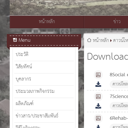
หน้าหลัก
ข่าว
สมเด็จพระเจ้าอยู่หัวมหาวชิราลงกรณ บดินทรเทพยวรางกูร
Menu
หน้าหลัก
ดาวน์โ
Downloa
ประวัติ
วิสัยทัศน์
8Social
บุคลากร
ดาวน์โห
ประมวลภาพกิจกรรม
7Scienc
ผลิตภัณฑ์
ดาวน์โห
ข่าวสาร/ประชาสัมพันธ์
6Rehab-
ดาวน์โห