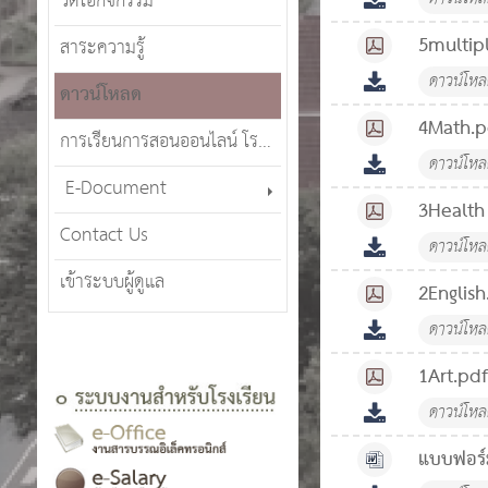
วีดีโอกิจกรรม
5multip
สาระความรู้
ดาวน์โห
ดาวน์โหลด
4Math.p
การเรียนการสอนออนไลน์ โรงเรียนศรีสังวาลย์เชียงใหม่ (SWCMOT)
ดาวน์โห
E-Document
3Health
Contact Us
ดาวน์โห
เข้าระบบผู้ดูแล
2English
ดาวน์โห
1Art.pdf
ดาวน์โห
แบบฟอร์ม