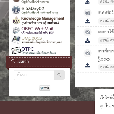
ดาวน์โห
แบบฟอร์ม
ดาวน์โห
ผลการใช้
ดาวน์โห
การศึกษา
รู้.docx
Search
ดาวน์โห
เว็บไซต์น
คุกกี้ขอ