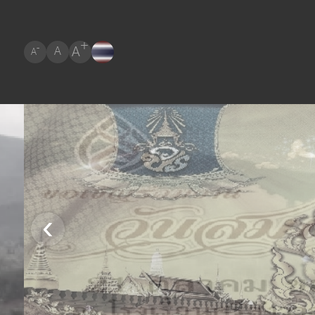
+
A
-
A
A