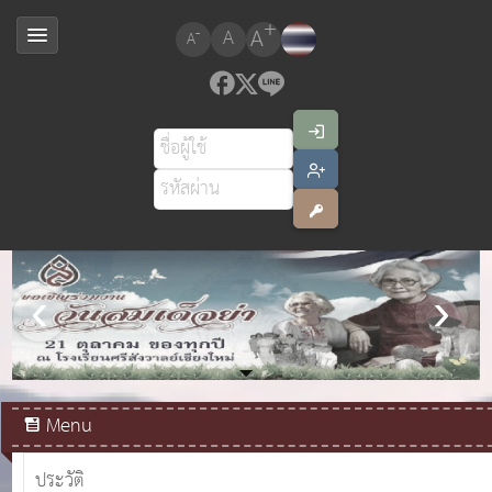
+
A
-
A
A
สมเด็จพระเจ้าอยู่หัวมหาวชิราลงกรณ บดินทรเทพยวรางกูร
Menu
ประวัติ