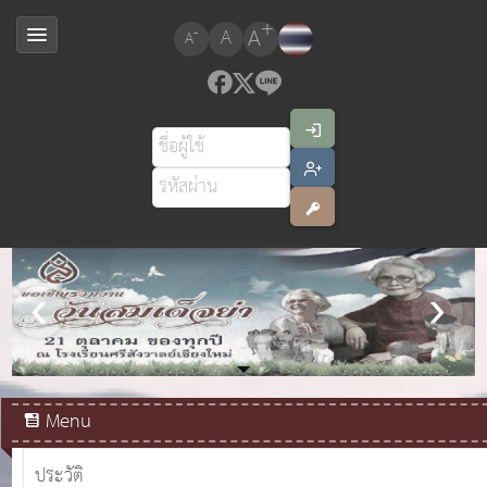
+
A
-
A
A
สมเด็จพระเจ้าอยู่หัวมหาวชิราลงกรณ บดินทรเทพยวรางกูร
Menu
ประวัติ