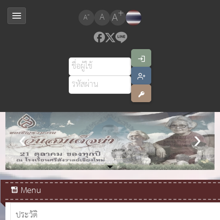
+
A
-
A
A
สมเด็จพระเจ้าอยู่หัวมหาวชิราลงกรณ บดินทรเทพยวรางกูร
Menu
ประวัติ