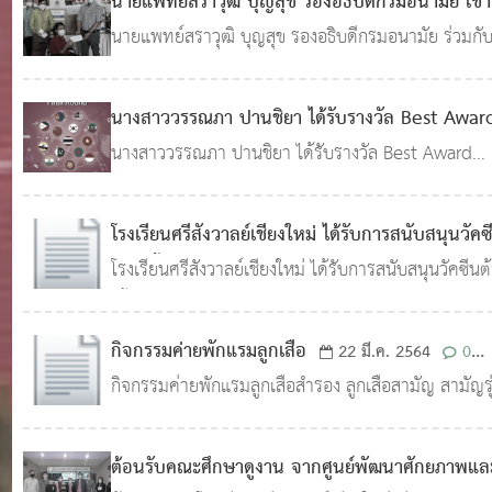
นายแพทย์สราวุฒิ บุญสุข รองอธิบดีกรมอนามัย เข้า
ตรวจเยี่ยม เสริมพลัง การดำเนินงานตาม Sandbox
นายแพทย์สราวุฒิ บุญสุข รองอธิบดีกรมอนามัย ร่วมกั
Safety Zone in School
ดร.ยุพิน บัวคอม ศึกษาธิการจังหวัดเชียงใหม่ และแพทย
22 ต.ค. 2564
0
หญิงนงนุช ภัทรอนันตนพ ผู้อำนวยการศูนย์อนามัยที่ 1
1,683
นางสาววรรณภา ปานชิยา ได้รับรางวัล Best Awar
เชียงใหม่ เข้าตรวจเยี่ยม เสริมพลัง การดำเนินงานตาม
eTool (Excel) การแข่งขัน Global IT Challenge
นางสาววรรณภา ปานชิยา ได้รับรางวัล Best Award
Sandbox Safety Zone in School ณ โรงเรียนศรีสัง
2021 (for Youth with Disabilities) Final Roun
eTool (Excel) การแข่งขัน Global IT Challenge 2
ย์เช
(for Youth with Disabilities) Final Round
22 ต.ค. 2564
0
1,610
โรงเรียนศรีสังวาลย์เชียงใหม่ ได้รับการสนับสนุนวัคซ
ต้านเชื้อไวรัสโควิด-19 วัคซีน ซิโนฟาร์ม เข็มที่ 2
โรงเรียนศรีสังวาลย์เชียงใหม่ ได้รับการสนับสนุนวัคซีนต
เชื้อไวรัสโควิด-19 ให้กับบุคลากรของโรงเรียนศรีสังวาลย
ต.ค. 2564
0
1,366
เชียงใหม่จำนวน 31 คน ในการฉีดวัคซีน ซิโนฟาร์ม เข็มท
กิจกรรมค่ายพักแรมลูกเสือ
22 มี.ค. 2564
0
2 จากคุณวรัญญา เลิศวรกิจพิพัฒน์ นายกสมาคมสตรี
กิจกรรมค่ายพักแรมลูกเสือสำรอง ลูกเสือสามัญ สามัญรุ
2,146
จังหวัดเชียงใหม่ เจ้าของโรงพยาบาลเซ็นทรัลเมโมเ
ใหญ่ และลูกเสือวิสามัญ โรงเรียนศรีสังวาลย์เชียงใหม่ วั
17-18 มีนาคม 2564 ปีการศึกษา 2563 ณ ค่ายลูกเสือ
ต้อนรับคณะศึกษาดูงาน จากศูนย์พัฒนาศักยภาพแล