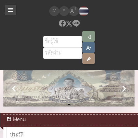
+
A
-
A
A
สมเด็จพระเจ้าอยู่หัวมหาวชิราลงกรณ บดินทรเทพยวรางกูร
Menu
ประวัติ