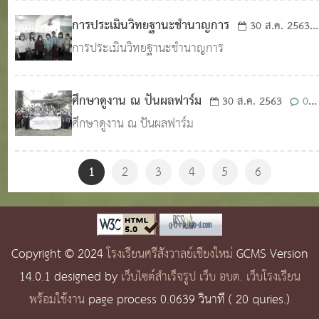
ประจำปี 2563
1,898
การประเมินวิทยฐานะชำนาญการ
30 ส.ค. 2563
การประเมินวิทยฐานะชำนาญการ
0
1,804
ศึกษาดูงาน ณ ปันผลฟาร์ม
30 ส.ค. 2563
0
ศึกษาดูงาน ณ ปันผลฟาร์ม
2,546
1
2
3
4
5
6
Copyright © 2024
โรงเรียนศรีสังวาลย์เชียงใหม่
GCMS Version
14.0.1 designed by
เว็บไซต์สำเร็จรูป เว็บ อบต. เว็บโรงเรียน
พร้อมใช้งาน
page process
0.0639
วินาที (
20
quries.)