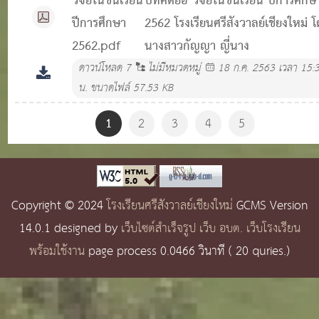
วิจัยในชั้นเรียน
บทคัดย่อ วิจัยในชั้นเรียน ปีการศึกษ
ปีการศึกษา
2562 โรงเรียนศรีสังวาลย์เชียงใหม่ 
2562.pdf
นางสาวกัญญา ญี่นาง
ดาวน์โหลด
7
ไม่มีหมวดหมู่
18 ก.ค. 2563 เวลา 15:
น.
ขนาดไฟล์ 57.53 KB
1
2
3
4
5
Copyright © 2024
โรงเรียนศรีสังวาลย์เชียงใหม่
GCMS Version
14.0.1 designed by
เว็บไซต์สำเร็จรูป เว็บ อบต. เว็บโรงเรียน
พร้อมใช้งาน
page process
0.0466
วินาที (
20
quries.)