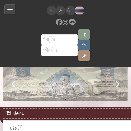
+
A
-
A
A
สมเด็จพระเจ้าอยู่หัวมหาวชิราลงกรณ บดินทรเทพยวรางกูร
Menu
ประวัติ